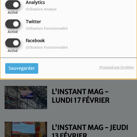
Analytics
Utilisation: Analyse
Activé
L'INSTANT MAG -
Twitter
MERCREDI 19 FÉVRIER
Utilisation: Fonctionnalité
Activé
Facebook
Utilisation: Fonctionnalité
Activé
L'INSTANT MAG -
MARDI 18 FÉVRIER
Propulsé par Orejime
Sauvegarder
L'INSTANT MAG -
LUNDI 17 FÉVRIER
L'INSTANT MAG - JEUDI
13 FÉVRIER