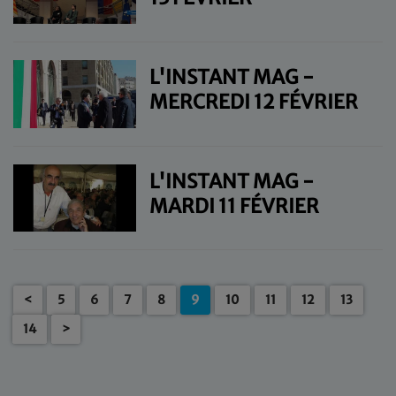
L'INSTANT MAG -
MERCREDI 12 FÉVRIER
L'INSTANT MAG -
MARDI 11 FÉVRIER
<
5
6
7
8
9
10
11
12
13
14
>