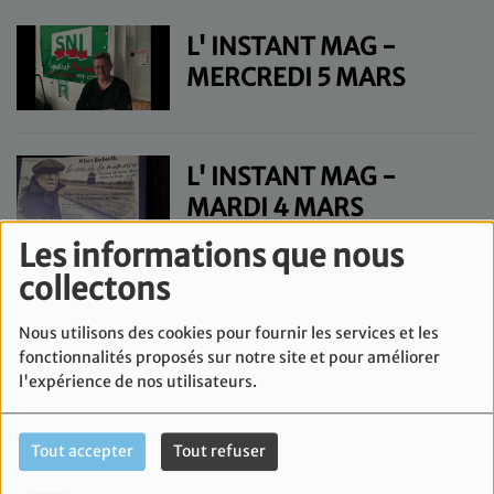
L' INSTANT MAG -
MERCREDI 5 MARS
L' INSTANT MAG -
MARDI 4 MARS
Les informations que nous
collectons
L' INSTANT MAG -
LUNDI 3 MARS
Nous utilisons des cookies pour fournir les services et les
fonctionnalités proposés sur notre site et pour améliorer
l'expérience de nos utilisateurs.
L'INSTANT MAG - JEUDI
Tout accepter
Tout refuser
20 FÉVRIER