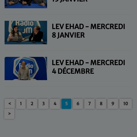
LEV EHAD - MERCREDI
8 JANVIER
LEV EHAD - MERCREDI
4 DÉCEMBRE
<
1
2
3
4
5
6
7
8
9
10
>