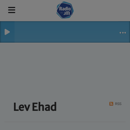
Lev Ehad
RSS