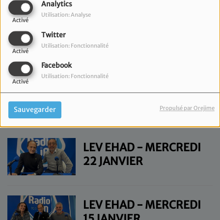
Analytics
Utilisation: Analyse
Activé
LEV EHAD - MERCREDI
Twitter
5 FÉVRIER
Utilisation: Fonctionnalité
Activé
Facebook
Utilisation: Fonctionnalité
Activé
LEV EHAD - MERCREDI
29 JANVIER
Propulsé par Orejime
Sauvegarder
LEV EHAD - MERCREDI
22 JANVIER
LEV EHAD - MERCREDI
15 JANVIER