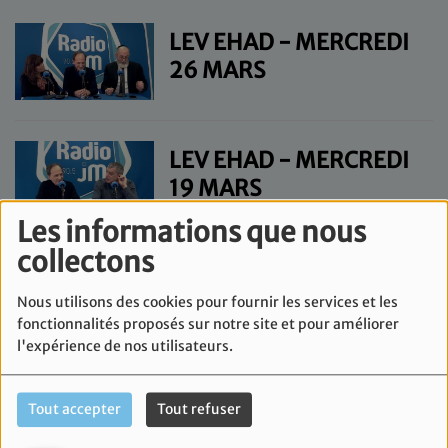
LEV EHAD - MERCREDI
26 MARS
LEV EHAD - MERCREDI
19 MARS
Les informations que nous
collectons
LEV EHAD - MERCREDI
12 MARS
Nous utilisons des cookies pour fournir les services et les
fonctionnalités proposés sur notre site et pour améliorer
l'expérience de nos utilisateurs.
LEV EHAD - MERCREDI
Tout accepter
Tout refuser
5 MARS