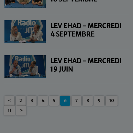
LEV EHAD - MERCREDI
4 SEPTEMBRE
LEV EHAD - MERCREDI
19 JUIN
<
2
3
4
5
6
7
8
9
10
11
>