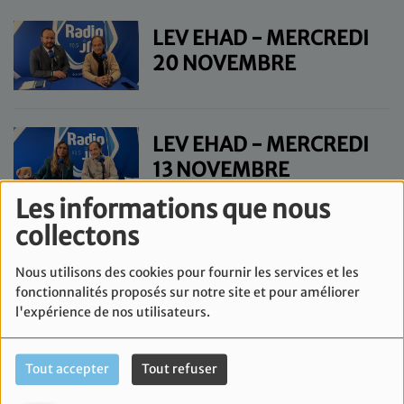
LEV EHAD - MERCREDI
20 NOVEMBRE
LEV EHAD - MERCREDI
13 NOVEMBRE
Les informations que nous
collectons
LEV EHAD - MERCREDI
6 NOVEMBRE
Nous utilisons des cookies pour fournir les services et les
fonctionnalités proposés sur notre site et pour améliorer
l'expérience de nos utilisateurs.
LEV EHAD - MERCREDI
Tout accepter
Tout refuser
30 OCTOBRE