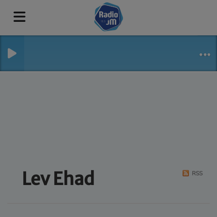
Lev Ehad
RSS