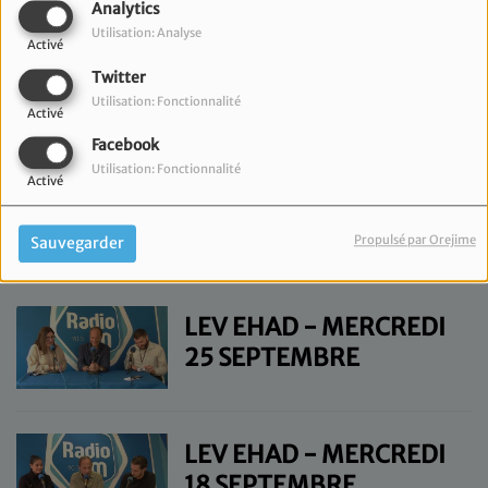
Analytics
Utilisation: Analyse
Activé
LEV EHAD - MERCREDI
Twitter
16 OCTOBRE
Utilisation: Fonctionnalité
Activé
Facebook
Utilisation: Fonctionnalité
Activé
LEV EHAD - MERCREDI
9 OCTOBRE
Propulsé par Orejime
Sauvegarder
LEV EHAD - MERCREDI
25 SEPTEMBRE
LEV EHAD - MERCREDI
18 SEPTEMBRE