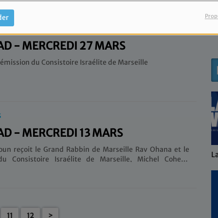
n des associations juives de Marseille et ses alentours.
Prop
der
S
AD - MERCREDI 27 MARS
émission du Consistoire Israélite de Marseille
S
AD - MERCREDI 13 MARS
n reçoit le Grand Rabbin de Marseille Rav Ohana et le
La Grande Matinale
M
du Consistoire Israélite de Marseille, Michel Cohen-
11
12
>