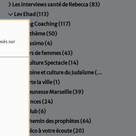
Les interviews santé de Rebecca (83)
Lev Ehad (113)
Morning Coaching (117)
Musicathème (50)
osés sur
Orientissimo (4)
Parcours de femmes (43)
Paris Culture Spectacle (14)
Patrimoine et culture du Judaïsme (20)
Plus verte la ville (1)
Radio Jeunesse Marseille (39)
Résonances (24)
Sport Club (6)
Sur le chemin des prophètes (64)
Un gynéco à votre écoute (20)