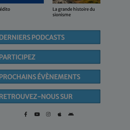
 grande histoire du
Kol ma she-haï
ionisme
DERNIERS PODCASTS
PARTICIPEZ
PROCHAINS ÉVÈNEMENTS
RETROUVEZ-NOUS SUR