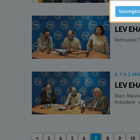
participatio
Sauvegar
IL Y A 2 AN
LEV EH
Retrouvez l'
IL Y A 2 AN
LEV EH
Marc Meimou
Président 
Tenoudji.
<
3
4
5
6
7
8
9
10