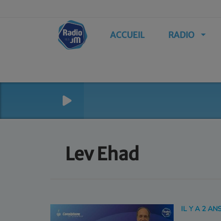
ACCUEIL
RADIO
Lev Ehad
IL Y A 2 AN