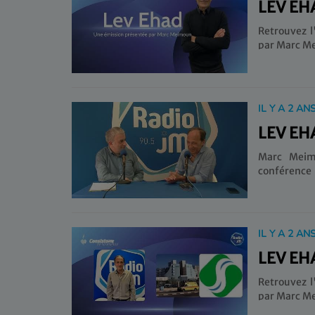
LEV EH
Retrouvez l
par Marc M
IL Y A 2 AN
LEV EH
Marc Meimo
conférence
Newport sur
IL Y A 2 AN
LEV EH
Retrouvez l
par Marc M