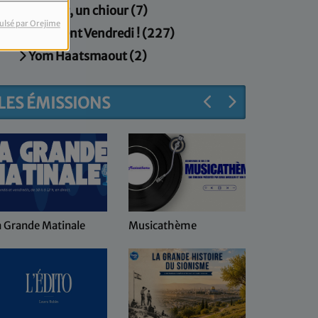
Un jour, un chiour (7)
ulsé par Orejime
Vivement Vendredi ! (227)
Yom Haatsmaout (2)
LES ÉMISSIONS
usicathème
Keren Hayessod au
coeur d'Israël